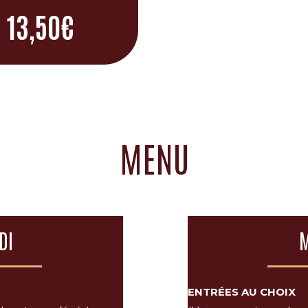
13,50€
MENU
DI
M
ENTRÉES AU CHOIX