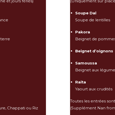
e et jours fériés)
(Uniquement sur place 
Soupe Dal
nance
Soupe de lentilles
Pakora
terre
Beignet de pommes
Beignet d’oignons
Samoussa
Beignet aux légume
Raita
Yaourt aux crudités
Toutes les entrées son
re, Chappati ou Riz
(Supplément Nan from