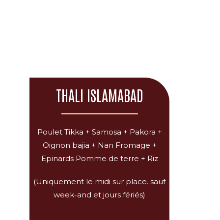
THALI ISLAMABAD
Poulet Tikka + Samosa + Pakora +
Oignon bajia + Nan Fromage +
Epinards Pomme de terre + Riz
(Uniquement le midi sur place. sauf
week-and et jours fériés)