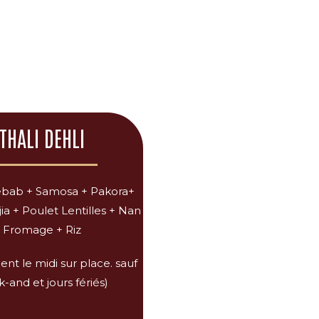
THALI DEHLI
bab + Samosa + Pakora+
ia + Poulet Lentilles + Nan
Fromage + Riz
nt le midi sur place. sauf
-and et jours fériés)