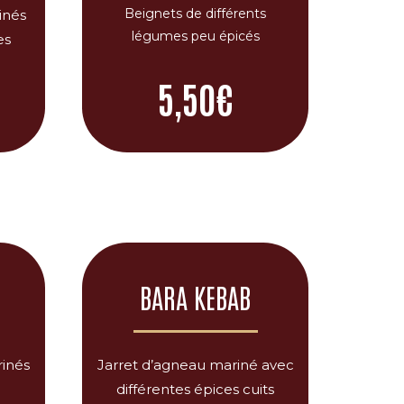
Beignets de différents
inés
légumes peu épicés
es
5,50€
BARA KEBAB
inés
Jarret d’agneau mariné avec
différentes épices cuits