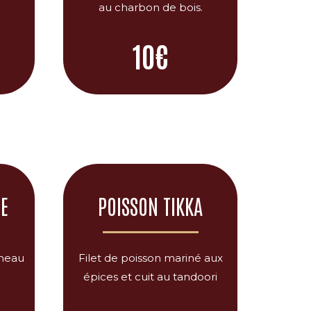
au charbon de bois.
10€
E
POISSON TIKKA
gneau
Filet de poisson mariné aux
épices et cuit au tandoori