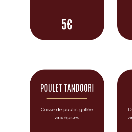
5€
POULET TANDOORI
Cuisse de poulet grillée
D
aux épices
a