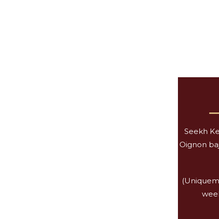
Seekh Ke
Oignon baj
(Uniqueme
week