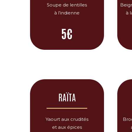
Soupe de lentilles
Beig
à l’indienne
à 
5€
RAÏTA
Yaourt aux crudités
Bro
et aux épices