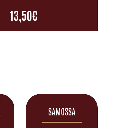
13,50€
A
SAMOSSA