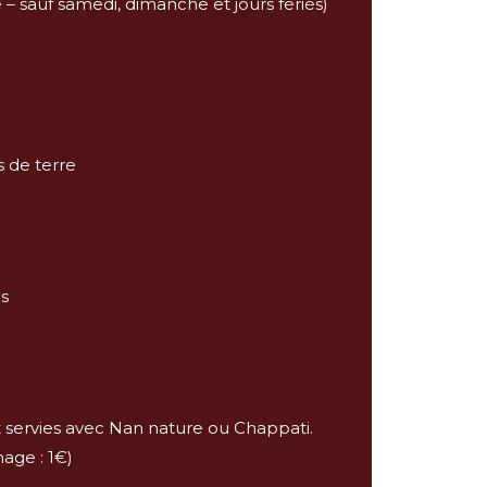
– sauf samedi, dimanche et jours fériés)
 de terre
s
t servies avec Nan nature ou Chappati.
age : 1€)