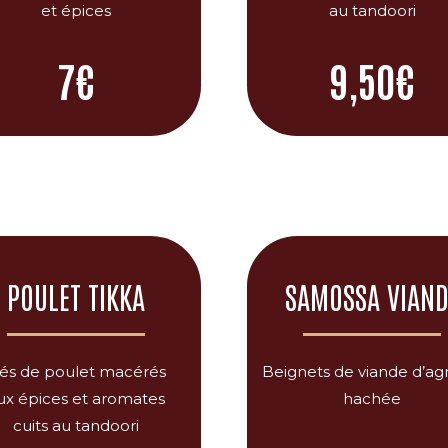
et épices
au tandoori
7€
9,50€
POULET TIKKA
SAMOSSA VIAND
és de poulet macérés
Beignets de viande d’a
ux épices et aromates
hachée
cuits au tandoori